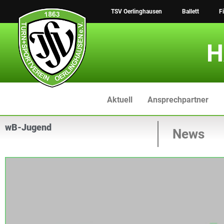
Zum
TSV Oerlinghausen
Ballett
F
Inhalt
springen
H
Aktuell
Ansprechpartner
wB-Jugend
News