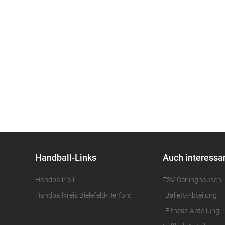
Handball-Links
Auch interessa
Handball4all
TSV Oerlinghausen
Handballkreis Bielefeld-Herford
Ballett-Abteilung
Fitness-Abteilung