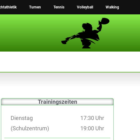
chtathletik
Turnen
Tennis
Volleyball
Walking
Trainingszeiten
Dienstag
17:30 Uhr
(
Schulzentrum
)
19:00 Uhr