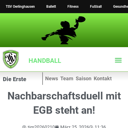
Zum
TSV Oerlinghausen
Ballett
Fitness
Fußball
Gesundhe
Inhalt
springen
HANDBALL
News
Team
Saison
Kontakt
Die Erste
Nachbarschaftsduell mit
EGB steht an!
tim20260210
März 25, 2026
11:36