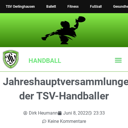
Zum
TSV Oerlinghausen
Ballett
Fitness
Fußball
Gesundhe
Inhalt
springen
HANDBALL
Jahreshauptversammlung
der TSV-Handballer
Dirk Heumann
Juni 8, 2022
23:33
Keine Kommentare