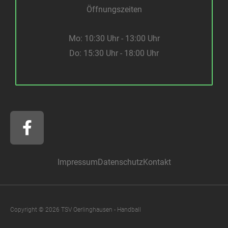
Öffnungszeiten
Mo: 10:30 Uhr - 13:00 Uhr
Do: 15:30 Uhr - 18:00 Uhr
F
a
c
e
Impressum
Datenschutz
Kontakt
b
o
o
k
Copyright © 2026 TSV Oerlinghausen - Handball